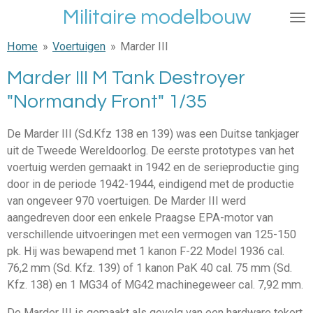
Militaire modelbouw
Ga
direct
Home
»
Voertuigen
»
Marder III
naar
de
Marder III M Tank Destroyer
hoofdinhoud
"Normandy Front" 1/35
De Marder III (Sd.Kfz 138 en 139) was een Duitse tankjager
uit de Tweede Wereldoorlog. De eerste prototypes van het
voertuig werden gemaakt in 1942 en de serieproductie ging
door in de periode 1942-1944, eindigend met de productie
van ongeveer 970 voertuigen. De Marder III werd
aangedreven door een enkele Praagse EPA-motor van
verschillende uitvoeringen met een vermogen van 125-150
pk. Hij was bewapend met 1 kanon F-22 Model 1936 cal.
76,2 mm (Sd. Kfz. 139) of 1 kanon PaK 40 cal. 75 mm (Sd.
Kfz. 138) en 1 MG34 of MG42 machinegeweer cal. 7,92 mm.
De Marder III is gemaakt als gevolg van een hardware tekort