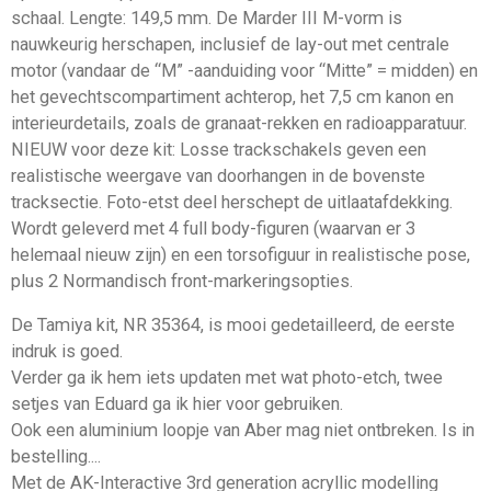
schaal. Lengte: 149,5 mm. De Marder III M-vorm is
nauwkeurig herschapen, inclusief de lay-out met centrale
motor (vandaar de “M” -aanduiding voor “Mitte” = midden) en
het gevechtscompartiment achterop, het 7,5 cm kanon en
interieurdetails, zoals de granaat-rekken en radioapparatuur.
NIEUW voor deze kit: Losse trackschakels geven een
realistische weergave van doorhangen in de bovenste
tracksectie. Foto-etst deel herschept de uitlaatafdekking.
Wordt geleverd met 4 full body-figuren (waarvan er 3
helemaal nieuw zijn) en een torsofiguur in realistische pose,
plus 2 Normandisch front-markeringsopties.
De Tamiya kit, NR 35364, is mooi gedetailleerd, de eerste
indruk is goed.
Verder ga ik hem iets updaten met wat photo-etch, twee
setjes van Eduard ga ik hier voor gebruiken.
Ook een aluminium loopje van Aber mag niet ontbreken. Is in
bestelling....
Met de AK-Interactive 3rd generation acryllic modelling