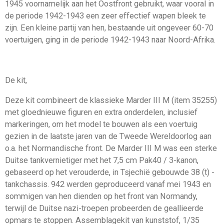
1945 voornamelijk aan het Oostfront gebruikt, waar vooral in
de periode 1942-1943 een zeer effectief wapen bleek te
zijn. Een kleine partij van hen, bestaande uit ongeveer 60-70
voertuigen, ging in de periode 1942-1943 naar Noord-Afrika.
De kit,
Deze kit combineert de klassieke Marder III M (item 35255)
met gloednieuwe figuren en extra onderdelen, inclusief
markeringen, om het model te bouwen als een voertuig
gezien in de laatste jaren van de Tweede Wereldoorlog aan
o.a. het Normandische front. De Marder III M was een sterke
Duitse tankvernietiger met het 7,5 cm Pak40 / 3-kanon,
gebaseerd op het verouderde, in Tsjechië gebouwde 38 (t) -
tankchassis. 942 werden geproduceerd vanaf mei 1943 en
sommigen van hen dienden op het front van Normandy,
terwijl de Duitse nazi-troepen probeerden de geallieerde
opmars te stoppen. Assemblagekit van kunststof, 1/35