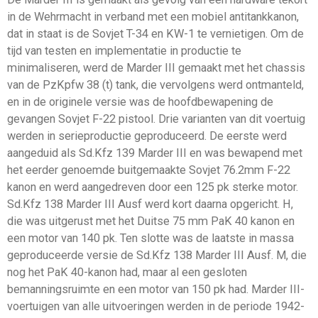
in de Wehrmacht in verband met een mobiel antitankkanon,
dat in staat is de Sovjet T-34 en KW-1 te vernietigen. Om de
tijd van testen en implementatie in productie te
minimaliseren, werd de Marder III gemaakt met het chassis
van de PzKpfw 38 (t) tank, die vervolgens werd ontmanteld,
en in de originele versie was de hoofdbewapening de
gevangen Sovjet F-22 pistool. Drie varianten van dit voertuig
werden in serieproductie geproduceerd. De eerste werd
aangeduid als Sd.Kfz 139 Marder III en was bewapend met
het eerder genoemde buitgemaakte Sovjet 76.2mm F-22
kanon en werd aangedreven door een 125 pk sterke motor.
Sd.Kfz 138 Marder III Ausf werd kort daarna opgericht. H,
die was uitgerust met het Duitse 75 mm PaK 40 kanon en
een motor van 140 pk. Ten slotte was de laatste in massa
geproduceerde versie de Sd.Kfz 138 Marder III Ausf. M, die
nog het PaK 40-kanon had, maar al een gesloten
bemanningsruimte en een motor van 150 pk had. Marder III-
voertuigen van alle uitvoeringen werden in de periode 1942-