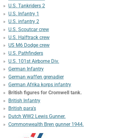
U.S. Tankriders 2
U.S. Infantry 1
U.S. infantry 2
U.S. Scoutcar crew
U.S. Halftrack crew
US M6 Dodge crew
U.S. Pathfinders
U.S. 101st Airborne Div.
German Infantry
German waffen grenadier
German Afrika korps infantry
British figures for Cromwell tank.
British Infantry
British para's
Dutch WW2 Lewis Gunner.
Commonwealth Bren gunner 1944.