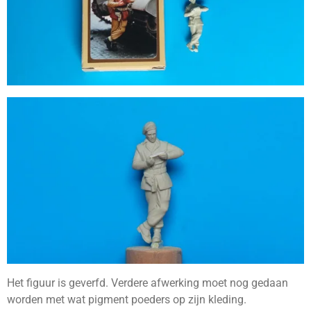
Het figuur is geverfd. Verdere afwerking moet nog gedaan
worden met wat pigment poeders op zijn kleding.