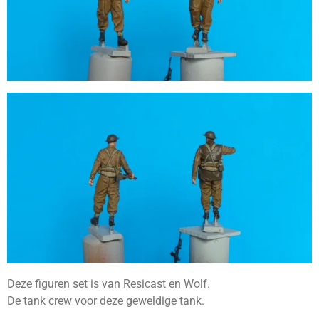
Deze figuren set is van Resicast en Wolf.
De tank crew voor deze geweldige tank.