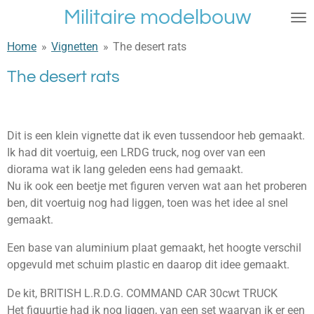
Militaire modelbouw
Ga
direct
Home
»
Vignetten
»
The desert rats
naar
de
The desert rats
hoofdinhoud
Dit is een klein vignette dat ik even tussendoor heb gemaakt.
Ik had dit voertuig, een LRDG truck, nog over van een
diorama wat ik lang geleden eens had gemaakt.
Nu ik ook een beetje met figuren verven wat aan het proberen
ben, dit voertuig nog had liggen, toen was het idee al snel
gemaakt.
Een base van aluminium plaat gemaakt, het hoogte verschil
opgevuld met schuim plastic en daarop dit idee gemaakt.
De kit,
BRITISH L.R.D.G. COMMAND CAR
30cwt TRUCK
Het figuurtje had ik nog liggen, van een set waarvan ik er een