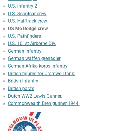
U.S. infantry 2
U.S. Scoutcar crew
U.S. Halftrack crew
US M6 Dodge crew
U.S. Pathfinders
U.S. 101st Airborne Div.
German Infantry
German waffen grenadier
German Afrika korps infantry
British figures for Cromwell tank.
British Infantry
British para's
Dutch WW2 Lewis Gunner.
Commonwealth Bren gunner 1944.