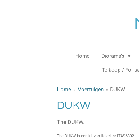
Ga
direct
naar
de
hoofdinhoud
Home
Diorama's
Te koop / For s
Home
»
Voertuigen
»
DUKW
DUKW
The DUKW.
The DUKW is een kit van Italeri, nr ITAS6392.