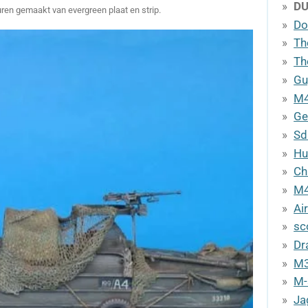
D
ren gemaakt van evergreen plaat en strip.
Do
Th
Th
Gu
M4
Ge
Sd
Hu
Ch
M4
Ai
sc
Dr
M3
M-
Ja