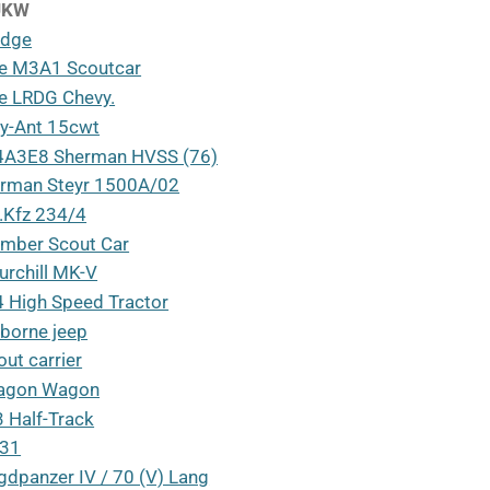
UKW
dge
e M3A1 Scoutcar
e LRDG Chevy.
y-Ant 15cwt
A3E8 Sherman HVSS (76)
rman Steyr 1500A/02
.Kfz 234/4
mber Scout Car
urchill MK-V
 High Speed Tractor
rborne jeep
out carrier
agon Wagon
 Half-Track
31
gdpanzer IV / 70 (V) Lang