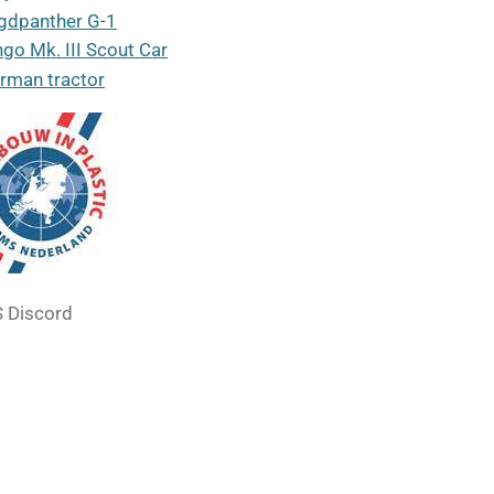
gdpanther G-1
ngo Mk. III Scout Car
rman tractor
 Discord