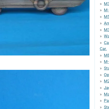
M3
M-
M5
Ar
M3
Wa
Ca
Car.
M8
M-
St
Op
M2
Ja
Ma
Pa
St