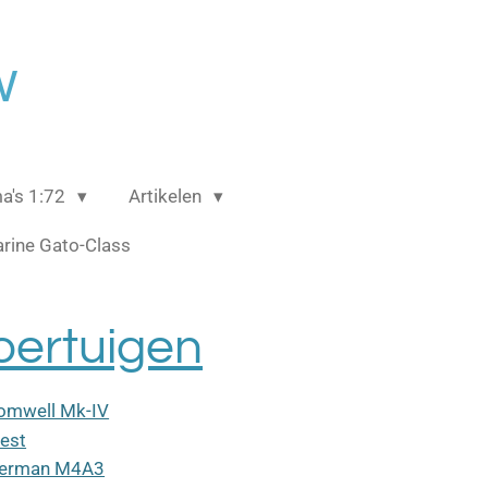
w
a's 1:72
Artikelen
rine Gato-Class
oertuigen
omwell Mk-IV
iest
erman M4A3