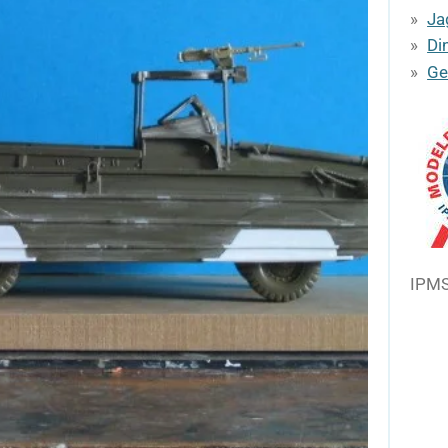
Ja
Di
Ge
IPMS