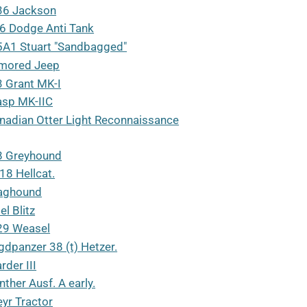
6 Jackson
6 Dodge Anti Tank
A1 Stuart "Sandbagged"
mored Jeep
 Grant MK-I
sp MK-IIC
nadian Otter Light Reconnaissance
 Greyhound
18 Hellcat.
aghound
el Blitz
9 Weasel
gdpanzer 38 (t) Hetzer.
rder III
nther Ausf. A early.
eyr Tractor