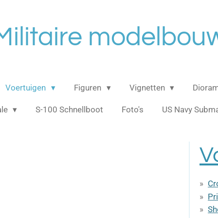
Militaire modelbou
Voertuigen
Figuren
Vignetten
Dioram
ale
S-100 Schnellboot
Foto's
US Navy Subma
V
Cr
Pr
Sh