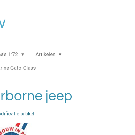
w
a's 1:72
Artikelen
rine Gato-Class
irborne jeep
ificatie artikel.