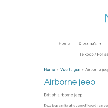
Ga
direct
naar
de
hoofdinhoud
Home
Diorama's
Te koop / For s
Home
»
Voertuigen
»
Airborne jee
Airborne jeep
British airborne jeep.
Deze jeep van Italeri is gemodificeerd naar ee