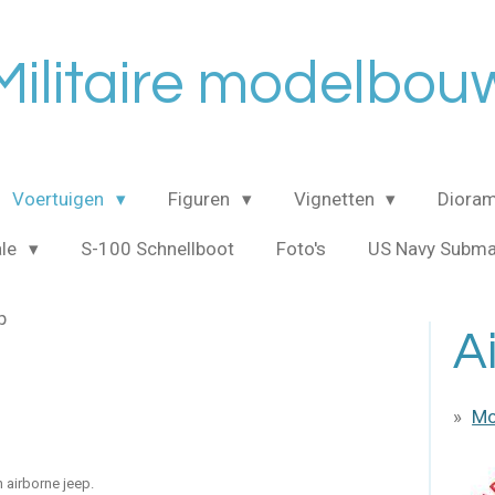
Militaire modelbou
Voertuigen
Figuren
Vignetten
Dioram
ale
S-100 Schnellboot
Foto's
US Navy Subma
p
A
Mod
n airborne jeep.