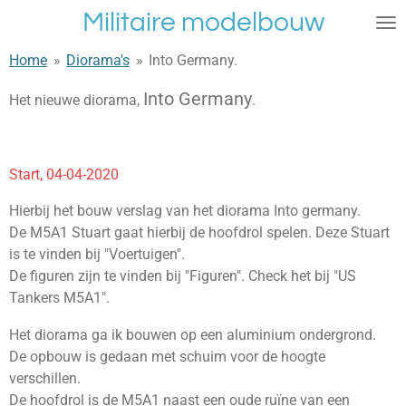
Militaire modelbouw
Ga
direct
Home
»
Diorama's
»
Into Germany.
naar
de
Into Germany
Het nieuwe diorama,
.
hoofdinhoud
Start, 04-04-2020
Hierbij het bouw verslag van het diorama Into germany.
De M5A1 Stuart gaat hierbij de hoofdrol spelen. Deze Stuart
is te vinden bij "Voertuigen".
De figuren zijn te vinden bij "Figuren". Check het bij "US
Tankers M5A1".
Het diorama ga ik bouwen op een aluminium ondergrond.
De opbouw is gedaan met schuim voor de hoogte
verschillen.
De hoofdrol is de M5A1 naast een oude ruïne van een