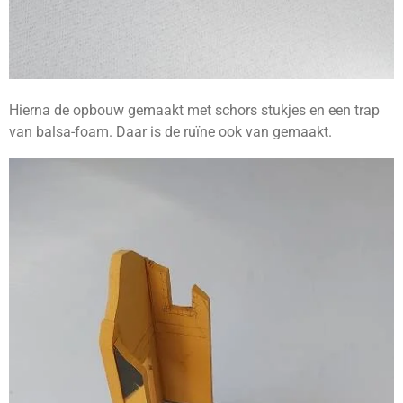
Hierna de opbouw gemaakt met schors stukjes en een trap
van balsa-foam. Daar is de ruïne ook van gemaakt.