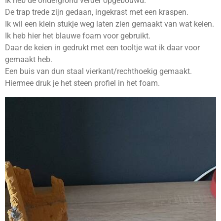
Ik heb de ondergrond verder opgebouwd.
De trap trede zijn gedaan, ingekrast met een kraspen.
Ik wil een klein stukje weg laten zien gemaakt van wat keien.
Ik heb hier het blauwe foam voor gebruikt.
Daar de keien in gedrukt met een tooltje wat ik daar voor
gemaakt heb.
Een buis van dun staal vierkant/rechthoekig gemaakt.
Hiermee druk je het steen profiel in het foam.