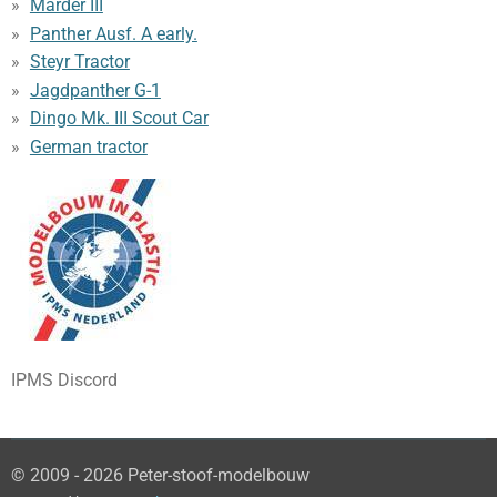
Marder III
Panther Ausf. A early.
Steyr Tractor
Jagdpanther G-1
Dingo Mk. III Scout Car
German tractor
IPMS Discord
© 2009 - 2026 Peter-stoof-modelbouw