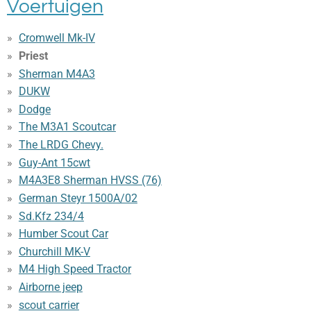
Voertuigen
Cromwell Mk-IV
Priest
Sherman M4A3
DUKW
Dodge
The M3A1 Scoutcar
The LRDG Chevy.
Guy-Ant 15cwt
M4A3E8 Sherman HVSS (76)
German Steyr 1500A/02
Sd.Kfz 234/4
Humber Scout Car
Churchill MK-V
M4 High Speed Tractor
Airborne jeep
scout carrier