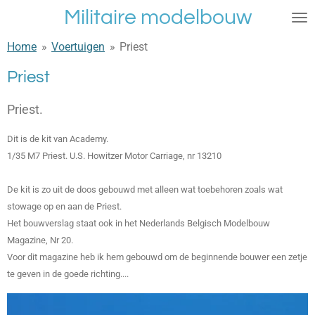
Militaire modelbouw
Ga
direct
Home
»
Voertuigen
»
Priest
naar
de
Priest
hoofdinhoud
Priest.
Dit is de kit van Academy.
1/35 M7 Priest. U.S. Howitzer Motor Carriage, nr 13210
De kit is zo uit de doos gebouwd met alleen wat toebehoren zoals wat
stowage op en aan de Priest.
Het bouwverslag staat ook in het Nederlands Belgisch Modelbouw
Magazine, Nr 20.
Voor dit magazine heb ik hem gebouwd om de beginnende bouwer een zetje
te geven in de goede richting....