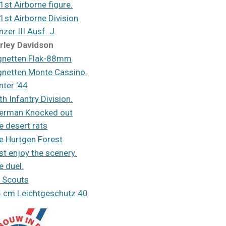
1st Airborne figure.
1st Airborne Division
nzer III Ausf. J
rley Davidson
gnetten Flak-88mm
gnetten Monte Cassino.
nter '44
th Infantry Division.
erman Knocked out
e desert rats
e Hurtgen Forest
st enjoy the scenery.
e duel.
 Scouts
5 cm Leichtgeschutz 40