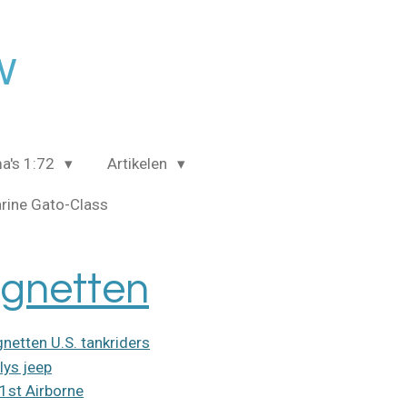
w
a's 1:72
Artikelen
rine Gato-Class
ignetten
gnetten U.S. tankriders
llys jeep
1st Airborne