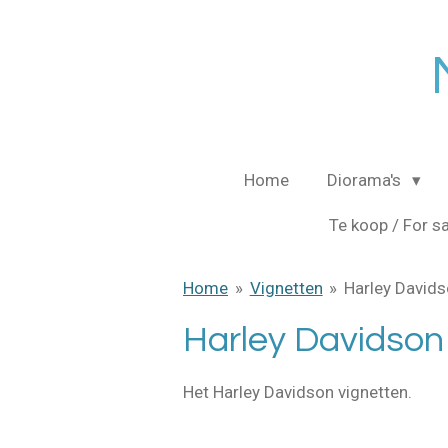
Ga
direct
naar
de
hoofdinhoud
Home
Diorama's
Te koop / For s
Home
»
Vignetten
»
Harley David
Harley Davidson
Het Harley Davidson vignetten.