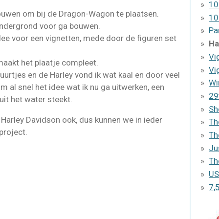
10
 bouwen om bij de Dragon-Wagon te plaatsen.
10
n ondergrond voor ga bouwen.
Pa
ee voor een vignetten, mede door de figuren set
Ha
Vi
maakt het plaatje compleet.
Vi
urtjes en de Harley vond ik wat kaal en door veel
Wi
m al snel het idee wat ik nu ga uitwerken, een
29
uit het water steekt.
Sh
de Harley Davidson ook, dus kunnen we in ieder
Th
project.
Th
Ju
Th
US
7,