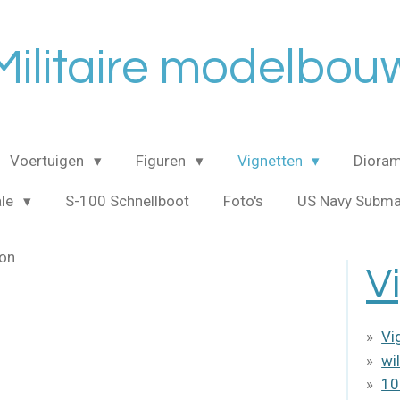
Militaire modelbou
Voertuigen
Figuren
Vignetten
Dioram
ale
S-100 Schnellboot
Foto's
US Navy Subma
son
V
Vi
wi
10