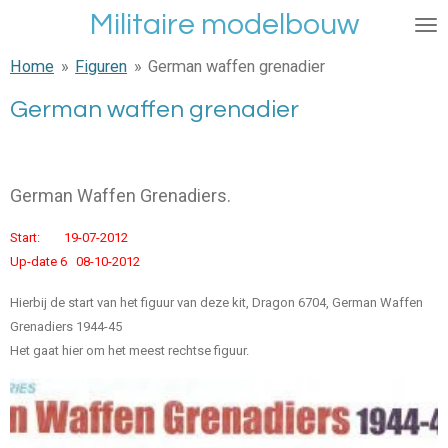
Militaire modelbouw
Ga
direct
Home
»
Figuren
»
German waffen grenadier
naar
de
German waffen grenadier
hoofdinhoud
German Waffen Grenadiers.
Start: 19-07-2012
Up-date 6 08-10-2012
Hierbij de start van het figuur van deze kit, Dragon 6704, German Waffen
Grenadiers 1944-45
Het gaat hier om het meest rechtse figuur.