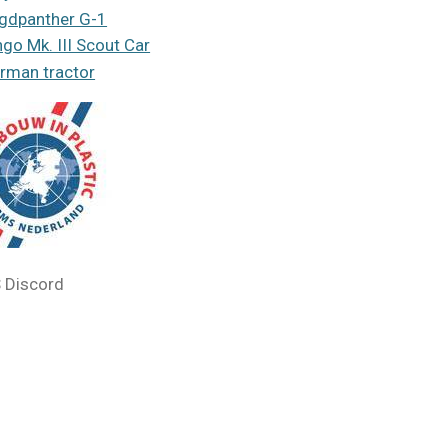
gdpanther G-1
ngo Mk. III Scout Car
rman tractor
 Discord