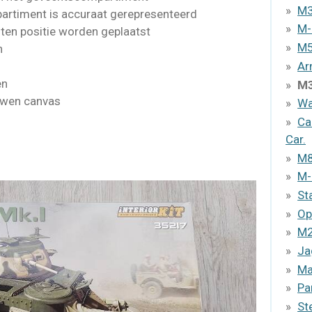
M3
partiment is accuraat gerepresenteerd
M-
loten positie worden geplaatst
M5
n
Ar
en
M3
ouwen canvas
Wa
Ca
Car.
M8
M-
St
Op
M2
Ja
Ma
Pa
St