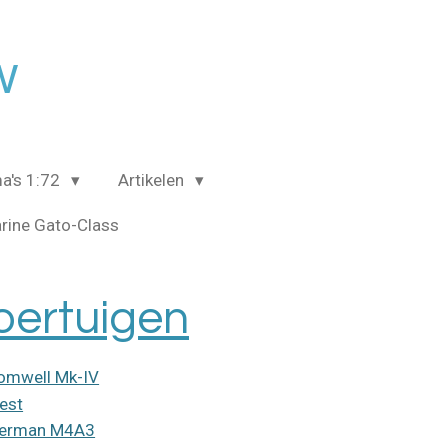
w
a's 1:72
Artikelen
rine Gato-Class
oertuigen
omwell Mk-IV
iest
erman M4A3