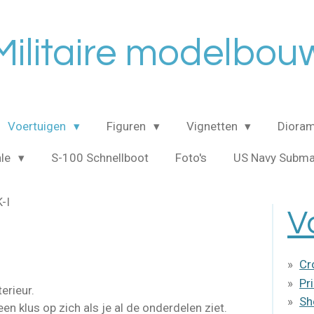
Militaire modelbou
Voertuigen
Figuren
Vignetten
Dioram
ale
S-100 Schnellboot
Foto's
US Navy Subma
-I
V
Cr
Pr
terieur.
Sh
en klus op zich als je al de onderdelen ziet.