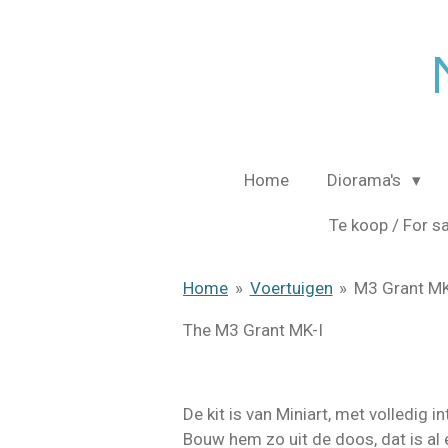
Ga
direct
naar
de
hoofdinhoud
Home
Diorama's
Te koop / For s
Home
»
Voertuigen
»
M3 Grant MK
The M3 Grant MK-I
De kit is van Miniart, met volledig in
Bouw hem zo uit de doos, dat is al e