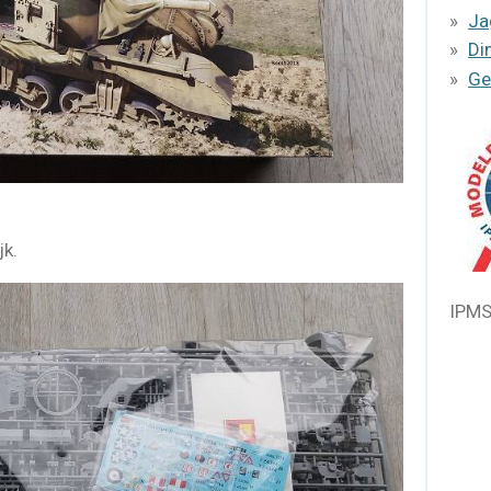
Ja
Di
Ge
jk.
IPMS