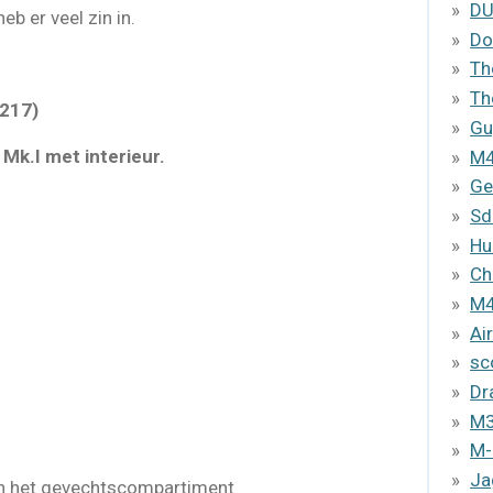
D
eb er veel zin in.
Do
Th
Th
5217)
Gu
Mk.I met interieur.
M4
Ge
Sd
Hu
Ch
M4
Ai
sc
Dr
M3
M-
Ja
 van het gevechtscompartiment