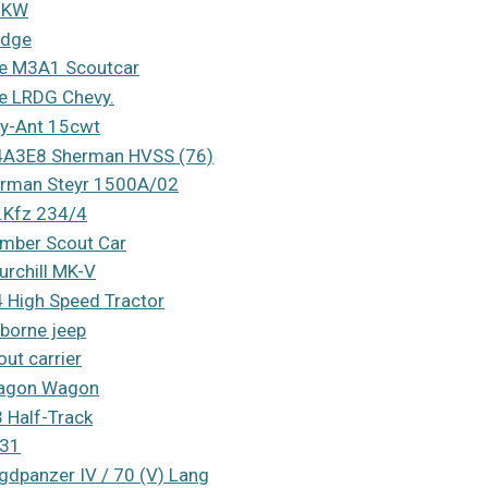
UKW
dge
e M3A1 Scoutcar
e LRDG Chevy.
y-Ant 15cwt
A3E8 Sherman HVSS (76)
rman Steyr 1500A/02
.Kfz 234/4
mber Scout Car
urchill MK-V
 High Speed Tractor
rborne jeep
out carrier
agon Wagon
 Half-Track
31
gdpanzer IV / 70 (V) Lang