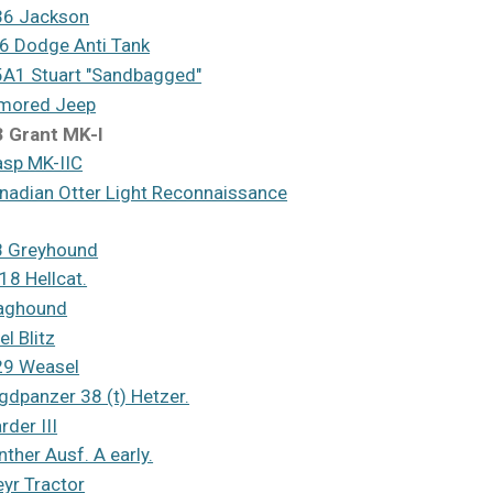
6 Jackson
6 Dodge Anti Tank
A1 Stuart "Sandbagged"
mored Jeep
 Grant MK-I
sp MK-IIC
nadian Otter Light Reconnaissance
 Greyhound
18 Hellcat.
aghound
el Blitz
9 Weasel
gdpanzer 38 (t) Hetzer.
rder III
nther Ausf. A early.
eyr Tractor