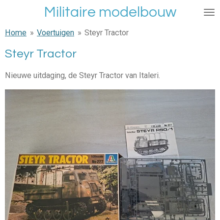
Militaire modelbouw
Ga
direct
Home
»
Voertuigen
»
Steyr Tractor
naar
de
Steyr Tractor
hoofdinhoud
Nieuwe uitdaging, de Steyr Tractor van Italeri.