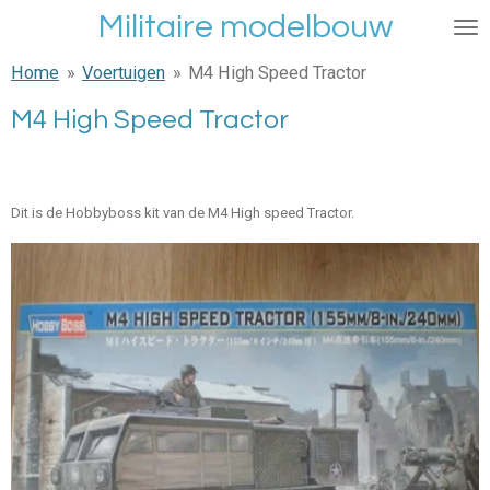
Militaire modelbouw
Ga
direct
Home
»
Voertuigen
»
M4 High Speed Tractor
naar
de
M4 High Speed Tractor
hoofdinhoud
Dit is de Hobbyboss kit van de M4 High speed Tractor.