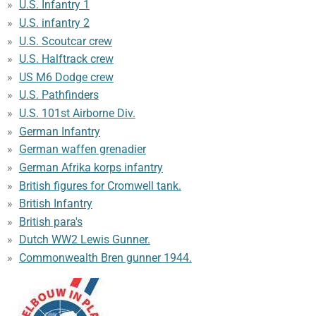
U.S. Infantry 1
U.S. infantry 2
U.S. Scoutcar crew
U.S. Halftrack crew
US M6 Dodge crew
U.S. Pathfinders
U.S. 101st Airborne Div.
German Infantry
German waffen grenadier
German Afrika korps infantry
British figures for Cromwell tank.
British Infantry
British para's
Dutch WW2 Lewis Gunner.
Commonwealth Bren gunner 1944.