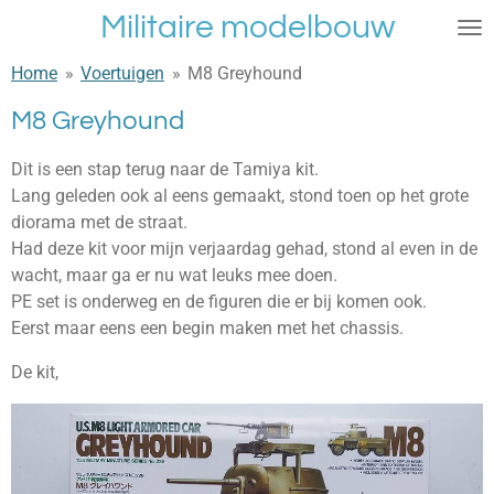
Militaire modelbouw
Ga
direct
Home
»
Voertuigen
»
M8 Greyhound
naar
de
M8 Greyhound
hoofdinhoud
Dit is een stap terug naar de Tamiya kit.
Lang geleden ook al eens gemaakt, stond toen op het grote
diorama met de straat.
Had deze kit voor mijn verjaardag gehad, stond al even in de
wacht, maar ga er nu wat leuks mee doen.
PE set is onderweg en de figuren die er bij komen ook.
Eerst maar eens een begin maken met het chassis.
De kit,