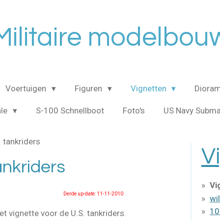
Militaire modelbou
Voertuigen
Figuren
Vignetten
Dioram
ale
S-100 Schnellboot
Foto's
US Navy Subma
. tankriders
V
ankriders
Vi
Derde up-date: 11-11-2010
wi
10
et vignette voor de U.S. tankriders.