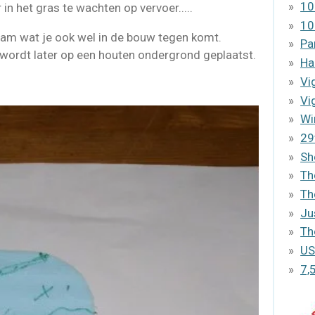
10
in het gras te wachten op vervoer.....
10
oam wat je ook wel in de bouw tegen komt.
Pa
 wordt later op een houten ondergrond geplaatst.
Ha
Vi
Vi
Wi
29
Sh
Th
Th
Ju
Th
US
7,