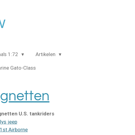
w
a's 1:72
Artikelen
rine Gato-Class
ignetten
gnetten U.S. tankriders
llys jeep
1st Airborne