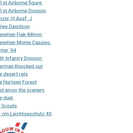
1st Airborne figure.
1st Airborne Division
nzer III Ausf. J
rley Davidson
gnetten Flak-88mm
gnetten Monte Cassino.
nter '44
th Infantry Division.
erman Knocked out
e desert rats
e Hurtgen Forest
st enjoy the scenery.
e duel.
 Scouts
5 cm Leichtgeschutz 40