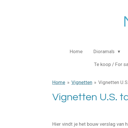
Ga
direct
naar
de
hoofdinhoud
Home
Diorama's
Te koop / For s
Home
»
Vignetten
»
Vignetten U.S
Vignetten U.S. t
Hier vindt je het bouw verslag van h